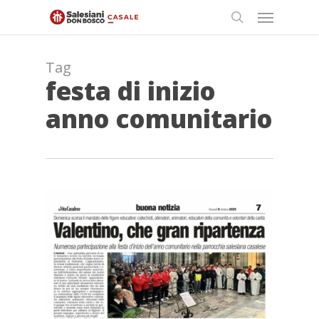
Skip
Menu
to
search
main
content
Tag
festa di inizio
anno comunitario