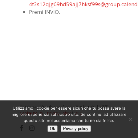
4t3s12qjg69hd59ajj7hksf99s@group.calend
Premi INVIO.
ⓒ Salesiani Don Bosco - Casale Monferrato | 2020 |
Utilizziamo i cookie per essere sicuri che tu possa avere la
Cookie Policy
|
Privacy Policy
|
DPO
migliore esperienza sul nostro sito. Se continui ad utilizzare
questo sito noi assumiamo che tu ne sia felice.
facebook
instagram
Ok
Privacy policy