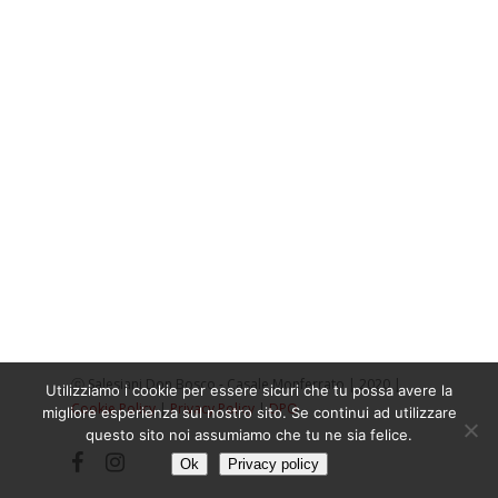
ⓒ Salesiani Don Bosco - Casale Monferrato | 2020 |
Utilizziamo i cookie per essere sicuri che tu possa avere la
Cookie Policy
|
Privacy Policy
|
DPO
migliore esperienza sul nostro sito. Se continui ad utilizzare
questo sito noi assumiamo che tu ne sia felice.
facebook
instagram
Ok
Privacy policy