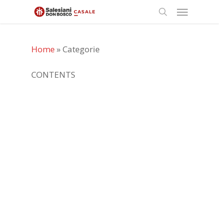
Skip
Menu
to
search
main
content
Home
»
Categorie
CONTENTS