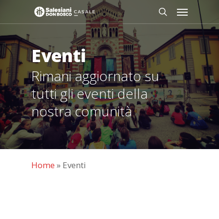
Skip
Menu
to
search
main
content
Eventi
Rimani aggiornato su
tutti gli eventi della
nostra comunità
Home
»
Eventi