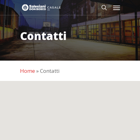
Skip
Menu
to
search
main
content
Contatti
Home
»
Contatti