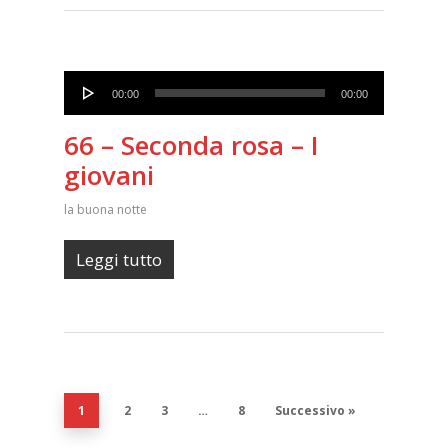
Audio
00:00
00:00
Player
66 – Seconda rosa – I
giovani
la buona notte
Leggi tutto
1
2
3
…
8
Successivo »