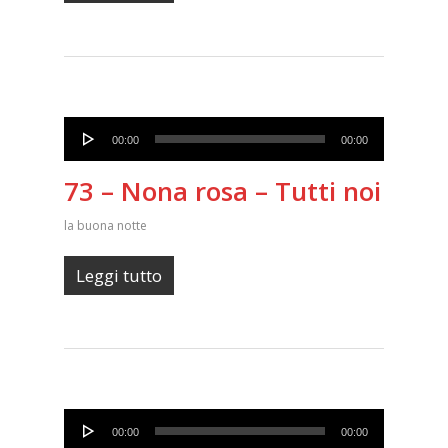
Audio
00:00
00:00
Player
73 – Nona rosa – Tutti noi
la buona notte
Leggi tutto
Audio
00:00
00:00
Player