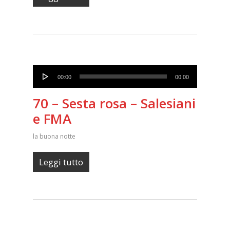
Audio
00:00
00:00
Player
70 – Sesta rosa – Salesiani
e FMA
la buona notte
Leggi tutto