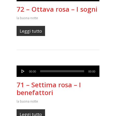
72 – Ottava rosa – I sogni
la buona notte
Leggi tutto
Audio
00:00
00:00
Player
71 – Settima rosa – I
benefattori
la buona notte
Leggi tutto