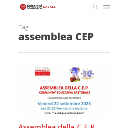
Skip
Menu
to
search
main
content
Tag
assemblea CEP
Assemblea della C.E.P