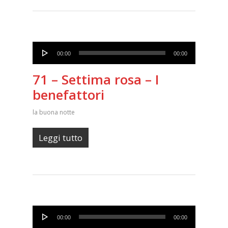
Audio
00:00
00:00
Player
71 – Settima rosa – I
benefattori
la buona notte
Leggi tutto
Audio
00:00
00:00
Player