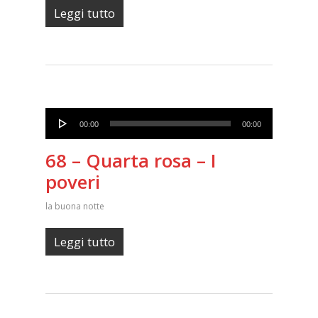
Leggi tutto
Audio
00:00
00:00
Player
68 – Quarta rosa – I
poveri
la buona notte
Leggi tutto