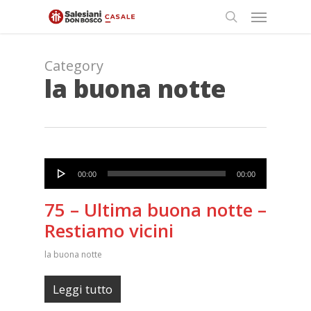
Skip
Menu
to
search
main
content
Category
la buona notte
Audio
00:00
00:00
Player
75 – Ultima buona notte –
Restiamo vicini
la buona notte
Leggi tutto