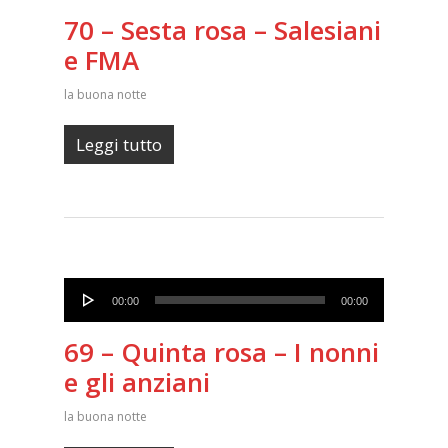
70 – Sesta rosa – Salesiani
e FMA
la buona notte
Leggi tutto
Audio
00:00
00:00
Player
69 – Quinta rosa – I nonni
e gli anziani
la buona notte