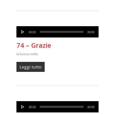
Audio
00:00
00:00
Player
74 – Grazie
la buona notte
Leggi tutto
Audio
00:00
00:00
Player