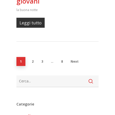
giovani
la buona notte
Leggi tutto
1
2
3
…
8
Next
Categorie