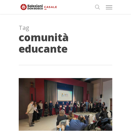
Skip
Menu
to
search
main
content
Tag
comunità
educante