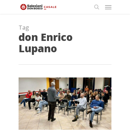
Skip
Menu
to
search
main
content
Tag
don Enrico
Lupano