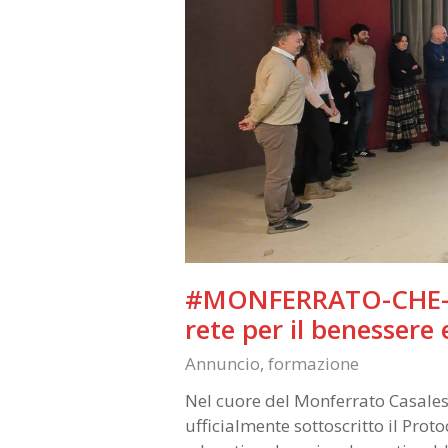
#MONFERRATO-CHE-ED
rete per il benessere 
Annuncio
,
formazione
Nel cuore del Monferrato Casales
ufficialmente sottoscritto il P