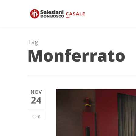
Skip
to
main
content
Tag
Monferrato
NOV
24
0