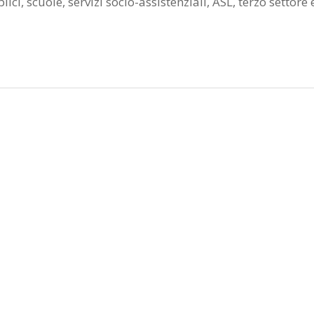
ci, scuole, servizi socio-assistenziali, ASL, terzo settore e