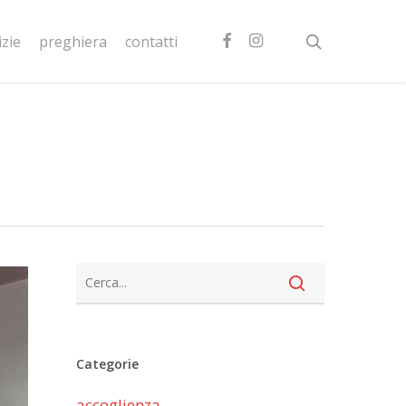
facebook
instagram
search
izie
preghiera
contatti
Categorie
accoglienza