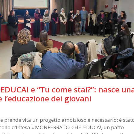
UCA! e “Tu come stai?”: nasce un
e l’educazione dei giovani
e prende vita un progetto ambizioso e necessario: è stat
rotocollo d’Intesa #MONFERRATO-CHE-EDUCA!, un patto