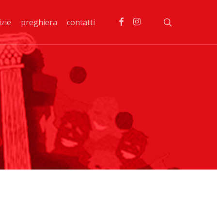
facebook
instagram
search
izie
preghiera
contatti