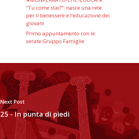
“Tu come stai?”: nasce una rete
per il benessere e l’educazione dei
giovani
Primo appuntamento con le
serate Gruppo Famiglie
Next Post
25 - In punta di piedi