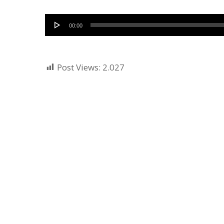
Audio
00:00
Player
Post Views:
2.027