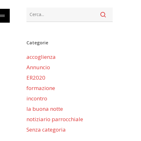
cia
Categorie
iù
accoglienza
ntare
Annuncio
nuire
ER2020
formazione
me.
incontro
la buona notte
notiziario parrocchiale
Senza categoria