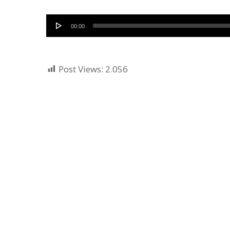
Audio
00:00
Player
Post Views:
2.056