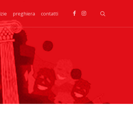
facebook
instagram
search
izie
preghiera
contatti