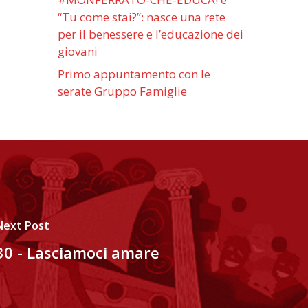
“Tu come stai?”: nasce una rete
per il benessere e l’educazione dei
giovani
Primo appuntamento con le
serate Gruppo Famiglie
Next Post
30 - Lasciamoci amare