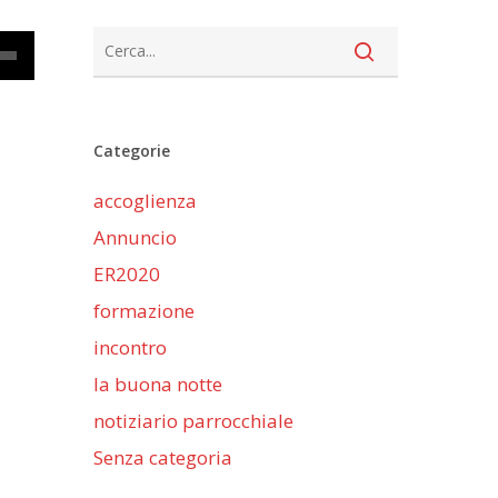
cia
Categorie
iù
accoglienza
ntare
Annuncio
nuire
ER2020
formazione
me.
incontro
la buona notte
notiziario parrocchiale
Senza categoria