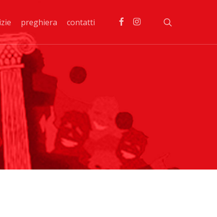
facebook
instagram
search
izie
preghiera
contatti