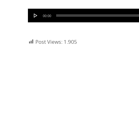
Audio
00:00
Player
Post Views:
1.905