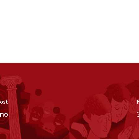
Post
nno