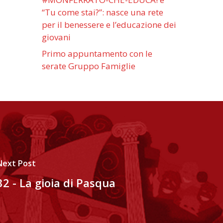
“Tu come stai?”: nasce una rete
per il benessere e l’educazione dei
giovani
Primo appuntamento con le
serate Gruppo Famiglie
Next Post
32 - La gioia di Pasqua