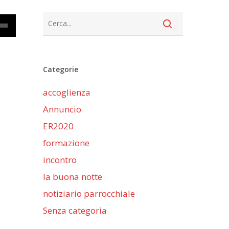
cia
Categorie
iù
accoglienza
ntare
Annuncio
nuire
ER2020
formazione
me.
incontro
la buona notte
notiziario parrocchiale
Senza categoria