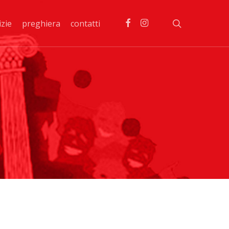
facebook
instagram
search
izie
preghiera
contatti