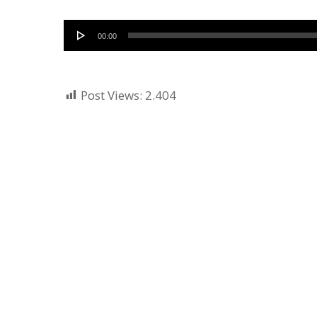
Audio
00:00
Player
Post Views:
2.404