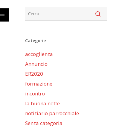
cia
Categorie
iù
accoglienza
ntare
Annuncio
nuire
ER2020
formazione
me.
incontro
la buona notte
notiziario parrocchiale
Senza categoria