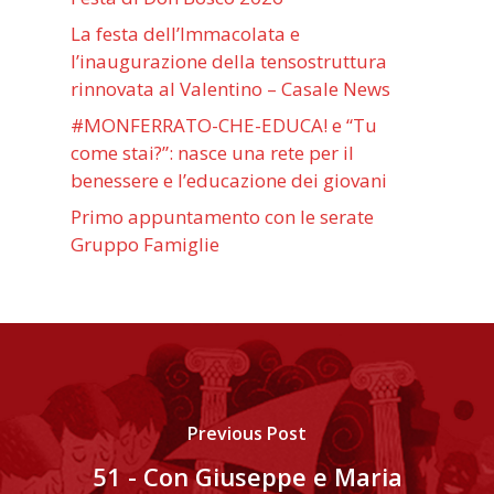
La festa dell’Immacolata e
l’inaugurazione della tensostruttura
rinnovata al Valentino – Casale News
#MONFERRATO-CHE-EDUCA! e “Tu
come stai?”: nasce una rete per il
benessere e l’educazione dei giovani
Primo appuntamento con le serate
Gruppo Famiglie
Previous Post
51 - Con Giuseppe e Maria