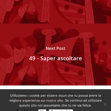
Next Post
49 - Saper ascoltare
ⓒ Salesiani Don Bosco - Casale Monferrato | 2020 |
Utilizziamo i cookie per essere sicuri che tu possa avere la
Cookie Policy
|
Privacy Policy
|
DPO
migliore esperienza sul nostro sito. Se continui ad utilizzare
questo sito noi assumiamo che tu ne sia felice.
facebook
instagram