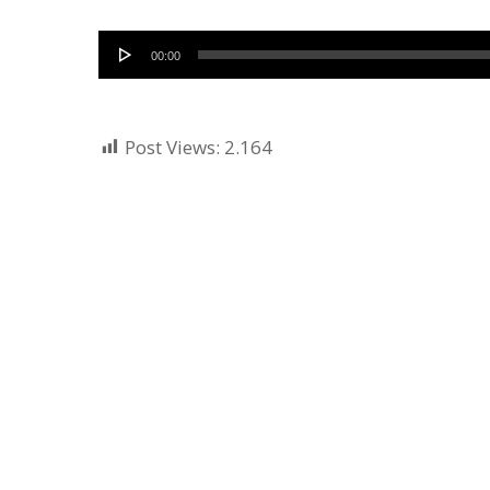
Audio
00:00
Player
Post Views:
2.164