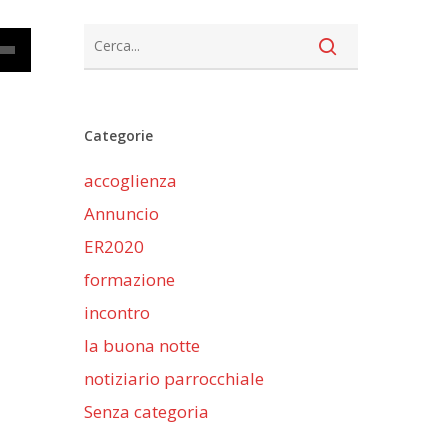
cia
Categorie
iù
accoglienza
ntare
Annuncio
nuire
ER2020
formazione
me.
incontro
la buona notte
notiziario parrocchiale
Senza categoria