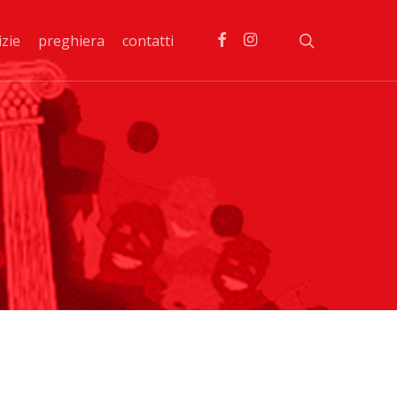
facebook
instagram
search
izie
preghiera
contatti