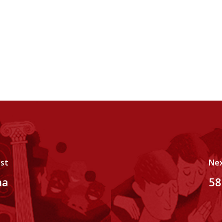
ost
Nex
ma
58