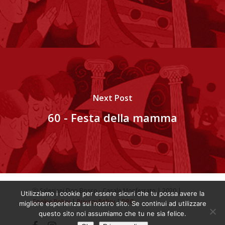
Next Post
60 - Festa della mamma
ⓒ Salesiani Don Bosco - Casale Monferrato | 2020 |
Utilizziamo i cookie per essere sicuri che tu possa avere la
Cookie Policy
|
Privacy Policy
|
DPO
migliore esperienza sul nostro sito. Se continui ad utilizzare
questo sito noi assumiamo che tu ne sia felice.
facebook
instagram