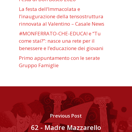
La festa dell’Immacolata e
l’inaugurazione della tensostruttura
rinnovata al Valentino – Casale News
#MONFERRATO-CHE-EDUCA! e “Tu
come stai?”: nasce una rete per il
benessere e l’educazione dei giovani
Primo appuntamento con le serate
Gruppo Famiglie
Previous Post
62 - Madre Mazzarello