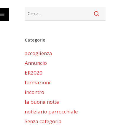
cia
Categorie
iù
accoglienza
ntare
Annuncio
nuire
ER2020
formazione
me.
incontro
la buona notte
notiziario parrocchiale
Senza categoria