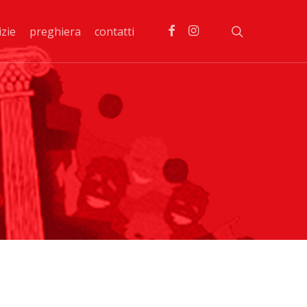
facebook
instagram
search
izie
preghiera
contatti