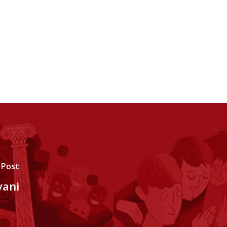
 Post
vani