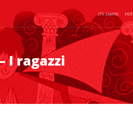
chi siamo
not
– I ragazzi