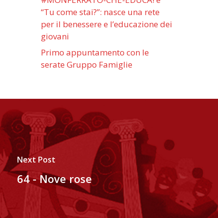
“Tu come stai?”: nasce una rete
per il benessere e l’educazione dei
giovani
Primo appuntamento con le
serate Gruppo Famiglie
Next Post
64 - Nove rose