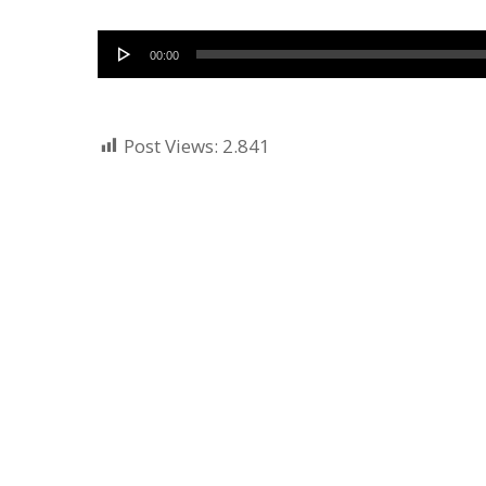
Audio
00:00
Player
Post Views:
2.841