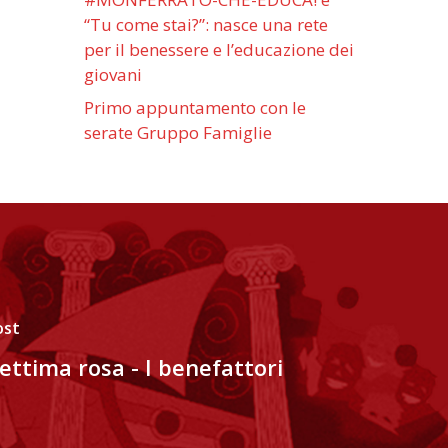
“Tu come stai?”: nasce una rete
per il benessere e l’educazione dei
giovani
Primo appuntamento con le
serate Gruppo Famiglie
ost
Settima rosa - I benefattori