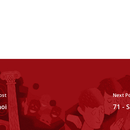
ost
Next P
noi
71 - 