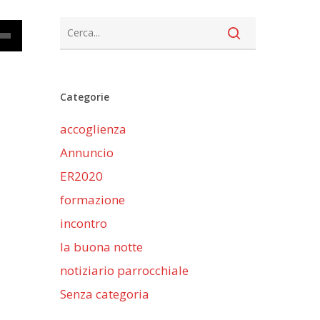
cia
Categorie
iù
accoglienza
ntare
Annuncio
nuire
ER2020
formazione
me.
incontro
la buona notte
notiziario parrocchiale
Senza categoria