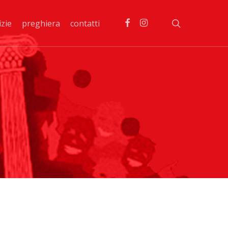
facebook
instagram
search
izie
preghiera
contatti