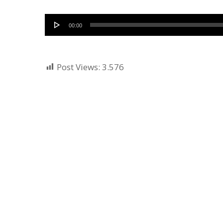
Audio
00:00
Player
Post Views:
3.576