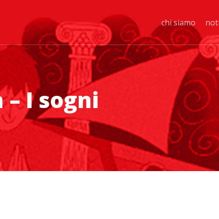
chi siamo
not
 – I sogni