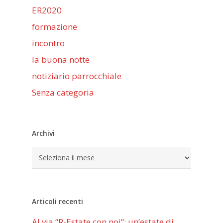
ER2020
formazione
incontro
la buona notte
notiziario parrocchiale
Senza categoria
Archivi
Archivi
Articoli recenti
Al via “R-Estate con noi”: un’estate di