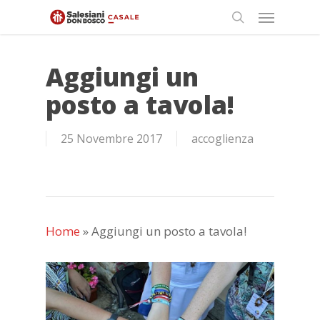
Skip
Menu
to
search
main
content
Aggiungi un
posto a tavola!
25 Novembre 2017
accoglienza
Home
»
Aggiungi un posto a tavola!