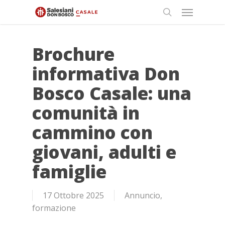
Skip
Menu
to
search
main
content
Brochure
informativa Don
Bosco Casale: una
comunità in
cammino con
giovani, adulti e
famiglie
17 Ottobre 2025
Annuncio
,
formazione