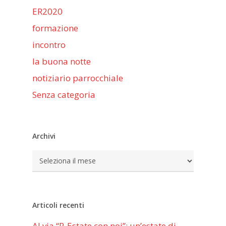
ER2020
formazione
incontro
la buona notte
notiziario parrocchiale
Senza categoria
Archivi
Archivi
Articoli recenti
Al via “R-Estate con noi”: un’estate di