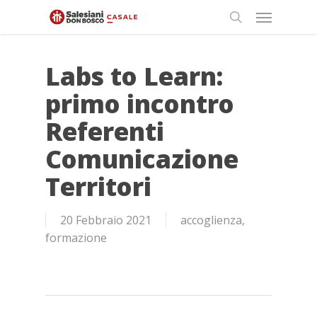
Skip
Menu
to
search
main
content
Labs to Learn:
primo incontro
Referenti
Comunicazione
Territori
20 Febbraio 2021
accoglienza
,
formazione