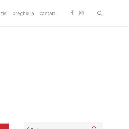
facebook
instagram
search
izie
preghiera
contatti