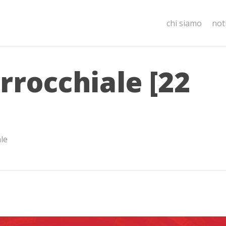
chi siamo
not
rrocchiale [22
ale