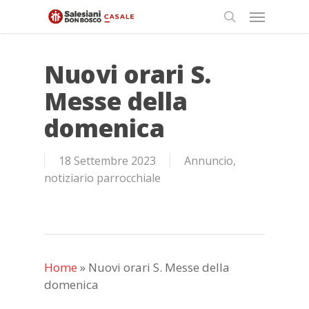
Skip
Menu
to
search
main
content
Nuovi orari S.
Messe della
domenica
18 Settembre 2023
Annuncio
,
notiziario parrocchiale
Home
»
Nuovi orari S. Messe della
domenica