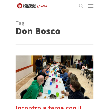
Skip
Menu
to
search
main
content
Tag
Don Bosco
Incontro a tema con il