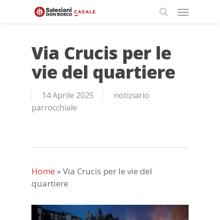
Skip
Menu
to
search
main
content
Via Crucis per le
vie del quartiere
14 Aprile 2025
notiziario
parrocchiale
Home
»
Via Crucis per le vie del
quartiere