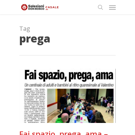
Skip
Menu
to
search
main
content
Tag
prega
Fai spazio, prega, ama –