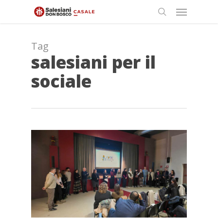
Skip
Menu
to
search
main
content
Tag
salesiani per il
sociale