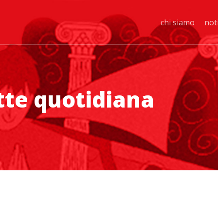
chi siamo
not
tte quotidiana