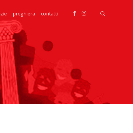
facebook
instagram
search
izie
preghiera
contatti