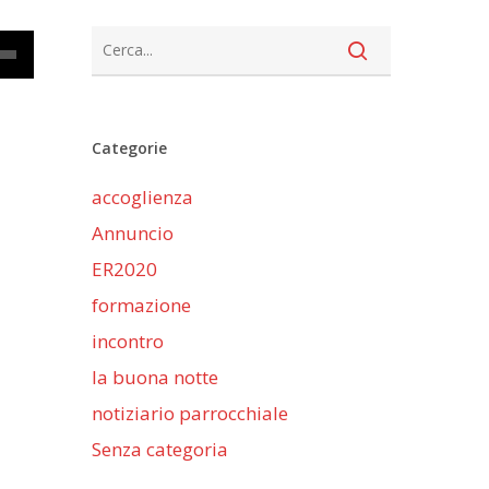
cia
Categorie
iù
accoglienza
ntare
Annuncio
nuire
ER2020
formazione
me.
incontro
la buona notte
notiziario parrocchiale
Senza categoria