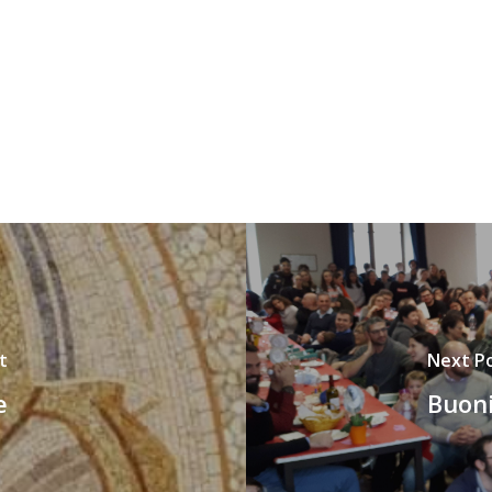
t
Next P
e
Buoni