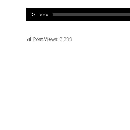
Audio
00:00
Player
Post Views:
2.299