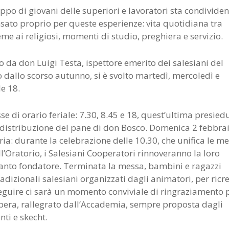
uppo di giovani delle superiori e lavoratori sta condivide
ato proprio per queste esperienze: vita quotidiana tra
eme ai religiosi, momenti di studio, preghiera e servizio.
to da don Luigi Testa, ispettore emerito dei salesiani del
 dallo scorso autunno, si è svolto martedì, mercoledì e
le 18.
e di orario feriale: 7.30, 8.45 e 18, quest’ultima presied
 distribuzione del pane di don Bosco. Domenica 2 febbra
ia: durante la celebrazione delle 10.30, che unifica le m
l’Oratorio, i Salesiani Cooperatori rinnoveranno la loro
Santo fondatore. Terminata la messa, bambini e ragazzi
adizionali salesiani organizzati dagli animatori, per ricr
A seguire ci sarà un momento conviviale di ringraziamento 
l’Opera, rallegrato dall’Accademia, sempre proposta dagli
nti e skecht.