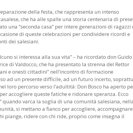
 preparazione della festa, che rappresenta un intenso
salese, che ha alle spalle una storia centenaria di pres
tato una “seconda casa” per intere generazioni di ragazzi 
ccasione di queste celebrazioni per condividere ricordi e
nti dei salesiani.
uno si interessa alla sua vita” – ha ricordato don Guido
trice di Valdocco, che ha presentato la strenna del Rettor
ani e onesti cittadini” nell’incontro di formazione
o ad un presente difficile, ad un futuro incerto, sopratt
 nel loro percorso verso l’adultità: Don Bosco ha aperto pe
 per accogliere queste fatiche e ridonare speranza. Ecco
” quando varca la soglia di una comunità salesiana, nell
munità, si mettano a fianco per accogliere, accompagnare
hi piange, ridere con chi ride, proprio come insegna il