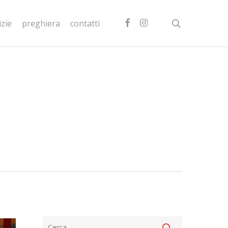
facebook
instagram
search
izie
preghiera
contatti