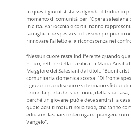
In questi giorni si sta svolgendo il triduo in
momento di comunità per l’Opera salesiana ca
in città. Parrocchia e cortili hanno rappresen
famiglie, che spesso si ritrovano proprio in o
rinnovare l’affetto e la riconoscenza nei confro
“Nessun cuore resta indifferente quando qualc
Errico, rettore della basilica di Maria Ausilia
Maggiore dei Salesiani dal titolo “Buoni cristi
comunitaria domenica scorsa. “Di fronte spess
i giovani inaridiscono e si fermano sfiduciati
primo la porta del suo cuore, della sua casa,
perché un giovane può e deve sentirsi “a casa
quale adulti maturi nella fede, che fanno co
educare, lasciarsi interrogare: piangere con c
Vangelo”.