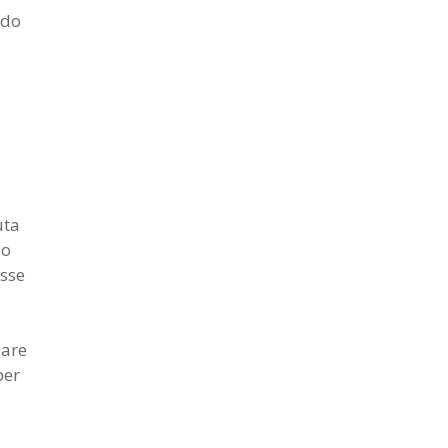
ndo
uta
io
esse
eare
per