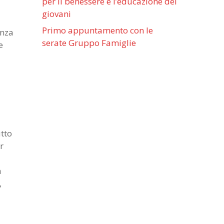
per il benessere e l’educazione dei
giovani
Primo appuntamento con le
enza
serate Gruppo Famiglie
e
utto
r
a
,