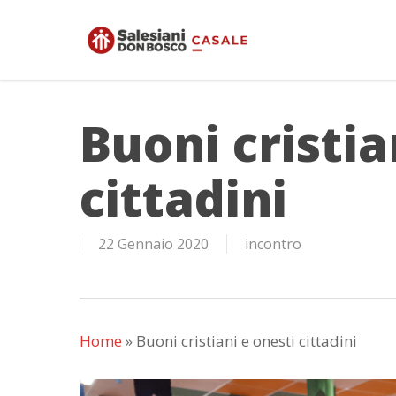
Skip
to
main
content
Buoni cristia
cittadini
22 Gennaio 2020
incontro
Home
»
Buoni cristiani e onesti cittadini