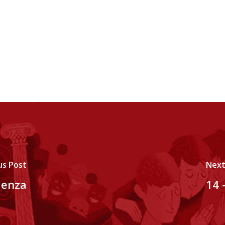
us Post
Next
denza
14 