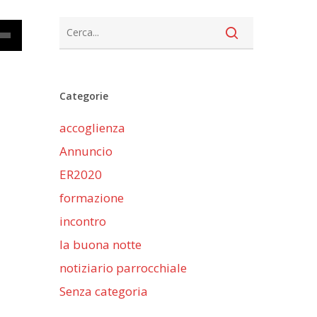
cia
Categorie
iù
accoglienza
ntare
Annuncio
nuire
ER2020
formazione
me.
incontro
la buona notte
notiziario parrocchiale
Senza categoria