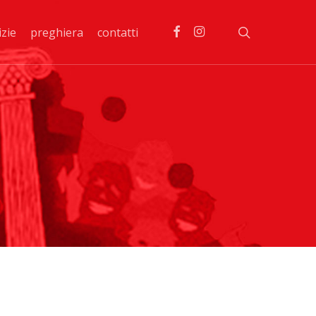
facebook
instagram
search
izie
preghiera
contatti