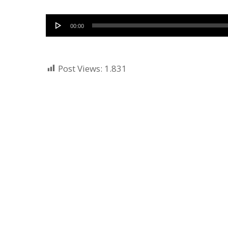
Audio
00:00
Player
Post Views:
1.831