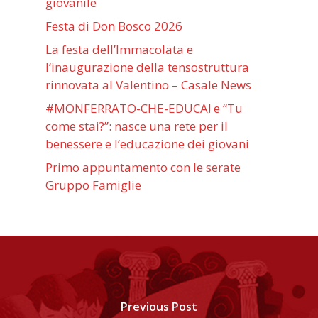
giovanile
Festa di Don Bosco 2026
La festa dell’Immacolata e
l’inaugurazione della tensostruttura
rinnovata al Valentino – Casale News
#MONFERRATO-CHE-EDUCA! e “Tu
come stai?”: nasce una rete per il
benessere e l’educazione dei giovani
Primo appuntamento con le serate
Gruppo Famiglie
Previous Post