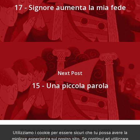
17 - Signore aumenta la mia fede
Next Post
15 - Una piccola parola
ⓒ Salesiani Don Bosco - Casale Monferrato | 2020 |
Utilizziamo i cookie per essere sicuri che tu possa avere la
Cookie Policy
|
Privacy Policy
|
DPO
migliore esperienza sul nostro sito. Se continui ad utilizzare