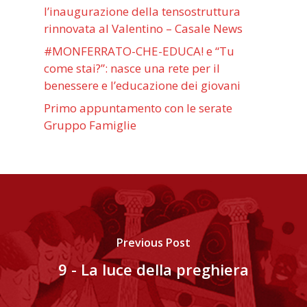
l’inaugurazione della tensostruttura
rinnovata al Valentino – Casale News
#MONFERRATO-CHE-EDUCA! e “Tu
come stai?”: nasce una rete per il
benessere e l’educazione dei giovani
Primo appuntamento con le serate
Gruppo Famiglie
Previous Post
9 - La luce della preghiera