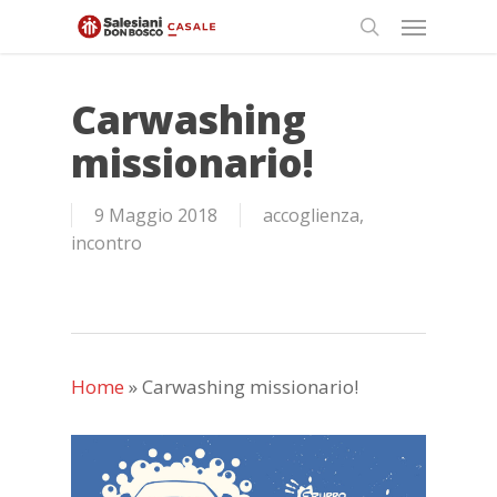
Skip
Menu
to
search
main
content
Carwashing
missionario!
9 Maggio 2018
accoglienza
,
incontro
Home
»
Carwashing missionario!