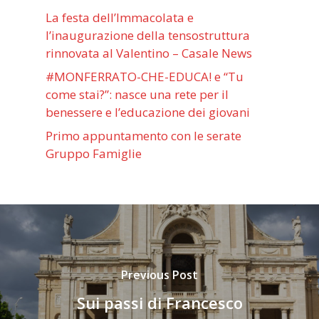
La festa dell’Immacolata e
l’inaugurazione della tensostruttura
rinnovata al Valentino – Casale News
#MONFERRATO-CHE-EDUCA! e “Tu
come stai?”: nasce una rete per il
benessere e l’educazione dei giovani
Primo appuntamento con le serate
Gruppo Famiglie
Previous Post
Sui passi di Francesco