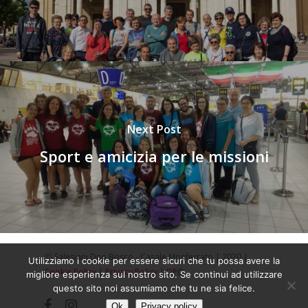
Next Post
Sport e amicizia per le missioni
ⓒ Salesiani Don Bosco - Casale Monferrato | 2020 |
Utilizziamo i cookie per essere sicuri che tu possa avere la
Cookie Policy
|
Privacy Policy
|
DPO
migliore esperienza sul nostro sito. Se continui ad utilizzare
questo sito noi assumiamo che tu ne sia felice.
facebook
instagram
Ok
Privacy policy