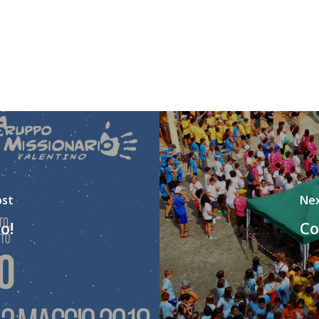
ost
Nex
o!
Co