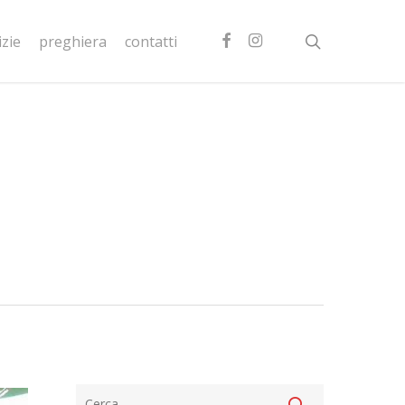
facebook
instagram
search
izie
preghiera
contatti