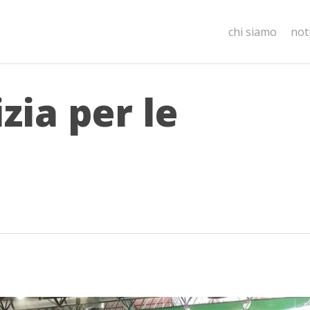
chi siamo
not
zia per le