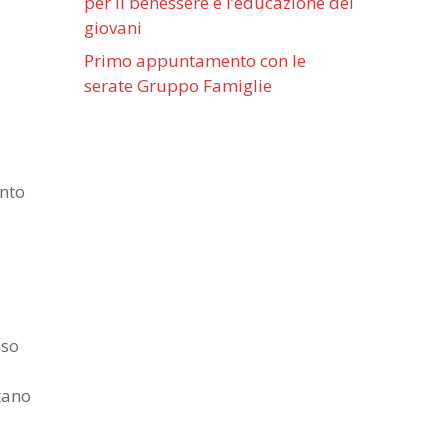
per il benessere e l’educazione dei
giovani
Primo appuntamento con le
serate Gruppo Famiglie
ento
sso
ttano