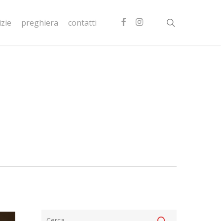
facebook
instagram
search
izie
preghiera
contatti