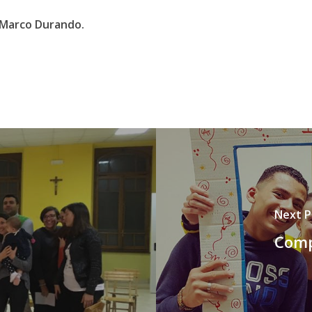
n Marco Durando.
Next P
Comp