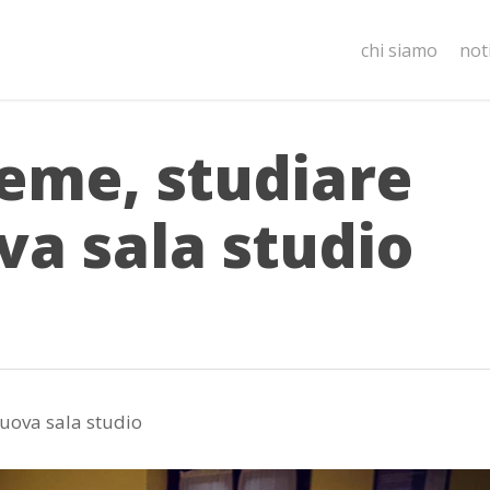
chi siamo
not
ieme, studiare
va sala studio
nuova sala studio