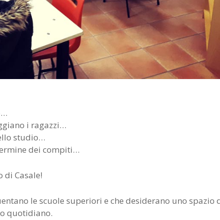
o…
ggiano i ragazzi…
ello studio…
 termine dei compiti…
 di Casale!
entano le scuole superiori e che desiderano uno spazio 
io quotidiano.