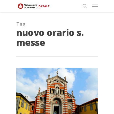
Skip
Menu
to
search
main
content
Tag
nuovo orario s.
messe