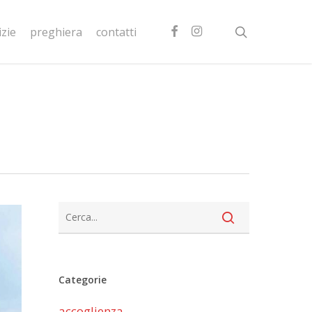
facebook
instagram
search
izie
preghiera
contatti
Categorie
accoglienza