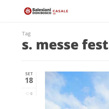
Skip
to
main
content
Tag
s. messe fest
SET
18
0