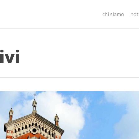
chi siamo
not
ivi