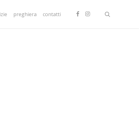
facebook
instagram
search
izie
preghiera
contatti