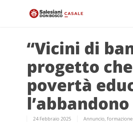
Skip
to
main
content
“Vicini di ban
progetto che
povertà educ
l’abbandono 
24 Febbraio 2025
Annuncio
,
formazione