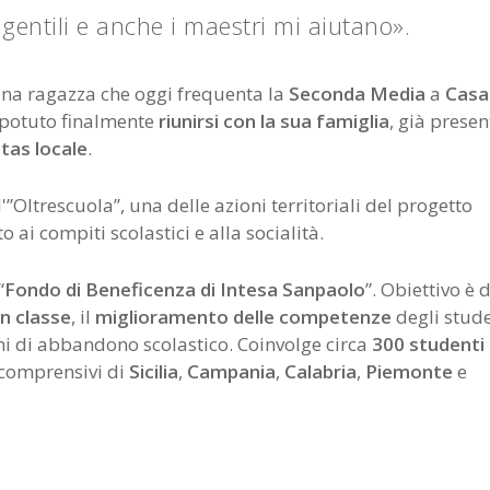
gentili e anche i maestri mi aiutano».
una ragazza che oggi frequenta la
Seconda Media
a
Casa
ha potuto finalmente
riunirsi con la sua famiglia
, già presen
itas
locale
.
”Oltrescuola”, una delle azioni territoriali del progetto
 ai compiti scolastici e alla socialità.
“
Fondo di Beneficenza di Intesa Sanpaolo
”. Obiettivo è d
in classe
, il
miglioramento delle competenze
degli stude
ni di abbandono scolastico. Coinvolge circa
300 studenti 
i comprensivi di
Sicilia
,
Campania
,
Calabria
,
Piemonte
e