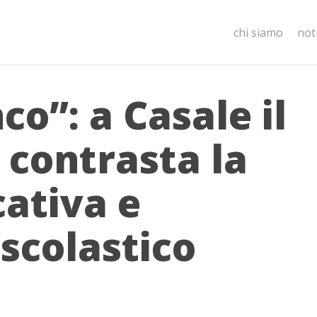
chi siamo
not
co”: a Casale il
 contrasta la
ativa e
scolastico