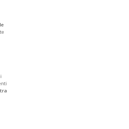
le
te
i
nti
tra