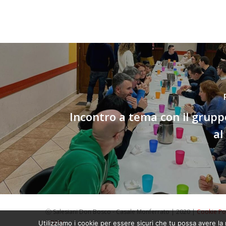
Incontro a tema con il grupp
al
ⓒ Salesiani Don Bosco - Casale Monferrato | 2020 |
Cookie Po
|
DPO
Utilizziamo i cookie per essere sicuri che tu possa avere la 