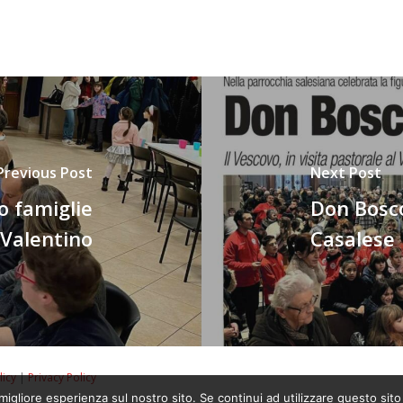
Previous Post
Next Post
o famiglie
Don Bosco
 Valentino
Casalese
licy
|
Privacy Policy
migliore esperienza sul nostro sito. Se continui ad utilizzare questo sit