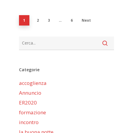
1
2
3
…
6
Next
Categorie
accoglienza
Annuncio
ER2020
formazione
incontro
la buona notte