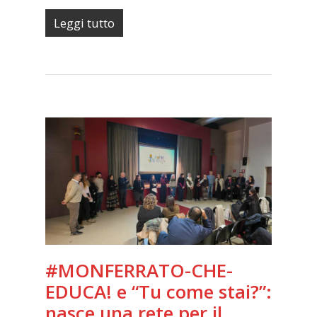
Leggi tutto
#MONFERRATO-CHE-
EDUCA! e “Tu come stai?”:
nasce una rete per il