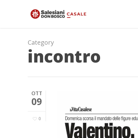
Skip
to
main
content
Category
incontro
OTT
09
0