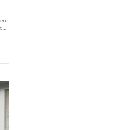
cere
...