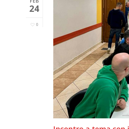
FEB
24
0
Incontro a tema con i