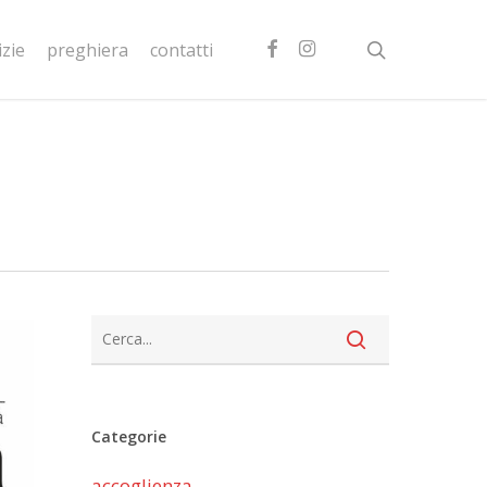
facebook
instagram
search
izie
preghiera
contatti
Categorie
accoglienza