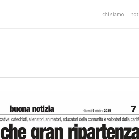
chi siamo
not