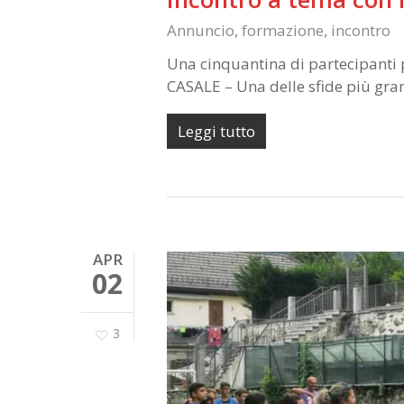
Annuncio
,
formazione
,
incontro
Una cinquantina di partecipanti p
CASALE – Una delle sfide più gr
Leggi tutto
APR
02
3