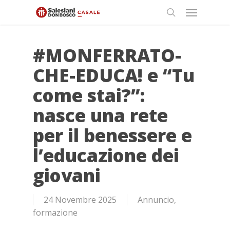
Skip
Menu
to
search
main
content
#MONFERRATO-
CHE-EDUCA! e “Tu
come stai?”:
nasce una rete
per il benessere e
l’educazione dei
giovani
24 Novembre 2025
Annuncio
,
formazione