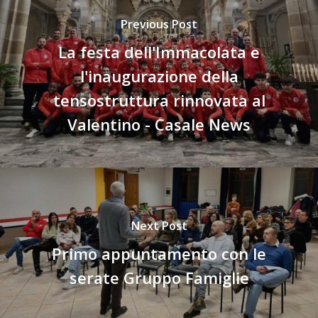
Previous Post
La festa dell'Immacolata e
l'inaugurazione della
tensostruttura rinnovata al
Valentino - Casale News
Next Post
Primo appuntamento con le
serate Gruppo Famiglie