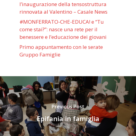
l’inaugurazione della tensostruttura
rinnovata al Valentino – Casale News
#MONFERRATO-CHE-EDUCA! e “Tu
come stai?”: nasce una rete per il
benessere e l’educazione dei giovani
Primo appuntamento con le serate
Gruppo Famiglie
Previous Post
Epifania in famiglia