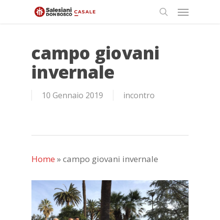
Skip
Menu
to
search
main
content
campo giovani
invernale
10 Gennaio 2019
incontro
Home
»
campo giovani invernale