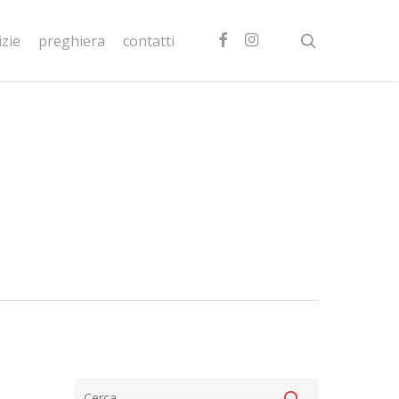
facebook
instagram
search
izie
preghiera
contatti