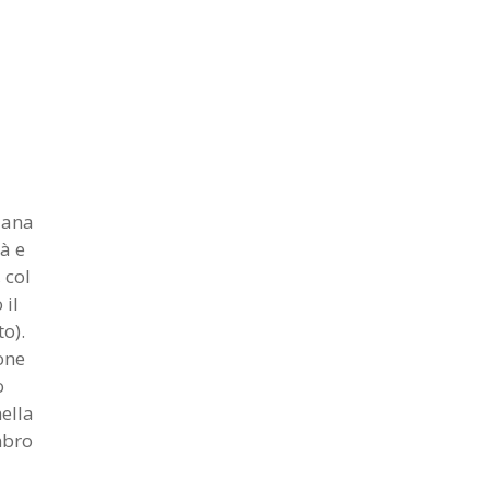
siana
à e
 col
 il
o).
one
o
ella
mbro