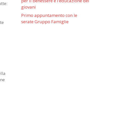
per il benessere e l’educazione dei
tte:
giovani
Primo appuntamento con le
serate Gruppo Famiglie
te
lla
one