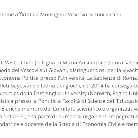
termine affidata a Monsignor Vescovo Gianni Sacchi.
i Vasto, Chieti) è Figlia di Maria Ausiliatrice (suora sale
odo dei Vescovi sui Giovani, distinguendosi per la vivacit
n Economa Poltica presso l’Università La Sapienza di Roma,
Reti bayesiane e teoria dei giochi, nel 2014 ha conseguito
onomics della East Anglia University (Norwich, Regno Unit
stica presso la Pontificia Facoltà di Scienze dell’Educazi
ni. È anche membro del Comitato scientifico e organizzativ
so dalla CEI, e fa parte di numerosi organismi impegnati n
 fondatrice e docente della Scuola di Economia Civile e me