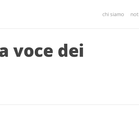
chi siamo
not
fa voce dei