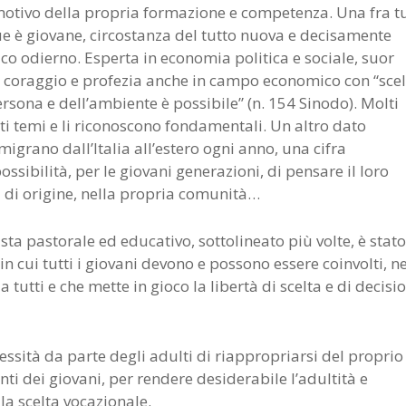
motivo della propria formazione e competenza. Una fra tu
ue è giovane, circostanza del tutto nuova e decisamente
 odierno. Esperta in economia politica e sociale, suor
e coraggio e profezia anche in campo economico con “scel
sona e dell’ambiente è possibile” (n. 154 Sinodo). Molti
ti temi e li riconoscono fondamentali. Un altro dato
migrano dall’Italia all’estero ogni anno, una cifra
sibilità, per le giovani generazioni, di pensare il loro
a di origine, nella propria comunità…
sta pastorale ed educativo, sottolineato più volte, è stato
n cui tutti i giovani devono e possono essere coinvolti, ne
 tutti e che mette in gioco la libertà di scelta e di decisi
cessità da parte degli adulti di riappropriarsi del proprio
ti dei giovani, per rendere desiderabile l’adultità e
a scelta vocazionale.