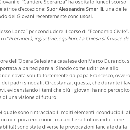
Giovanile, “Cantiere Speranza” ha ospitato lunedì scorso
elatrice d’eccezione:
Suor Alessandra
Smerilli
, una delle
inodo dei Giovani recentemente conclusosi.
lesso Lanza” per concludere il corso di “Economia Civile”, 
ro “
Precarietà, ingiustizie, squilibri. La Chiesa si fa voce de
ettore dell’Opera Salesiana casalese don Marco Durando, 
 portata a partecipare al Sinodo come uditrice e allo
ande novità voluta fortemente da papa Francesco, ovvero
 dei padri sinodali. Circostanza, questa, che durante i lav
ovi, evidenziando i temi che più i giovani hanno percepito
 di una visione di futuro.
 quale sono rintracciabili molti elementi riconducibili a
o con non poca emozione, ma anche sottolineando come
ilità) sono state diverse le provocazioni lanciate dalla