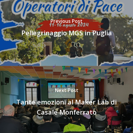
Previous Post
Pellegrinaggio MGS in Puglia
Next Post
Tante emozioni al Maker Lab di
Casale Monferrato