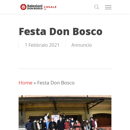
Skip
Menu
to
search
main
content
Festa Don Bosco
1 Febbraio 2021
Annuncio
Home
»
Festa Don Bosco