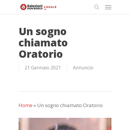
Skip
Menu
to
search
main
content
Un sogno
chiamato
Oratorio
21 Gennaio 2021
Annuncio
Home
»
Un sogno chiamato Oratorio