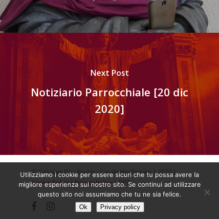
Next Post
Notiziario Parrocchiale [20 dic
2020]
ⓒ Salesiani Don Bosco - Casale Monferrato | 2020 |
Utilizziamo i cookie per essere sicuri che tu possa avere la
Cookie Policy
|
Privacy Policy
|
DPO
migliore esperienza sul nostro sito. Se continui ad utilizzare
questo sito noi assumiamo che tu ne sia felice.
facebook
instagram
Ok
Privacy policy